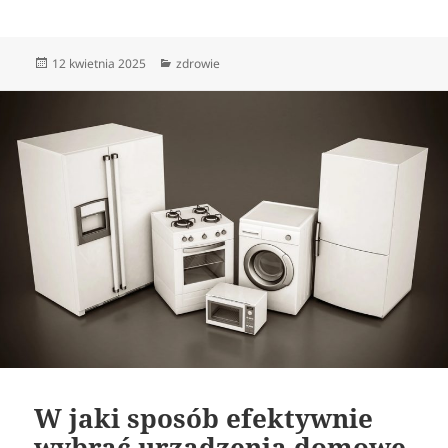
Data
Kategorie
12 kwietnia 2025
zdrowie
publikacji
W jaki sposób efektywnie
wybrać urządzenia domowe