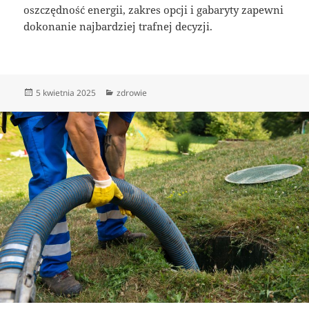
oszczędność energii, zakres opcji i gabaryty zapewni
dokonanie najbardziej trafnej decyzji.
Data
Kategorie
5 kwietnia 2025
zdrowie
publikacji