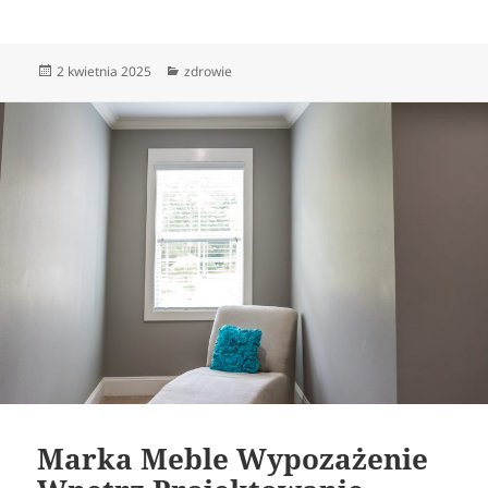
Data
Kategorie
2 kwietnia 2025
zdrowie
publikacji
Marka Meble Wypozażenie