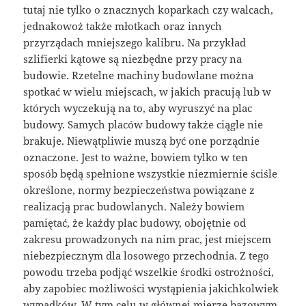
tutaj nie tylko o znacznych koparkach czy walcach,
jednakowoż także młotkach oraz innych
przyrządach mniejszego kalibru. Na przykład
szlifierki kątowe są niezbędne przy pracy na
budowie. Rzetelne machiny budowlane można
spotkać w wielu miejscach, w jakich pracują lub w
których wyczekują na to, aby wyruszyć na plac
budowy. Samych placów budowy także ciągle nie
brakuje. Niewątpliwie muszą być one porządnie
oznaczone. Jest to ważne, bowiem tylko w ten
sposób będą spełnione wszystkie niezmiernie ściśle
określone, normy bezpieczeństwa powiązane z
realizacją prac budowlanych. Należy bowiem
pamiętać, że każdy plac budowy, obojętnie od
zakresu prowadzonych na nim prac, jest miejscem
niebezpiecznym dla losowego przechodnia. Z tego
powodu trzeba podjąć wszelkie środki ostrożności,
aby zapobiec możliwości wystąpienia jakichkolwiek
wypadków. W tym celu w głównej mierze bazowym