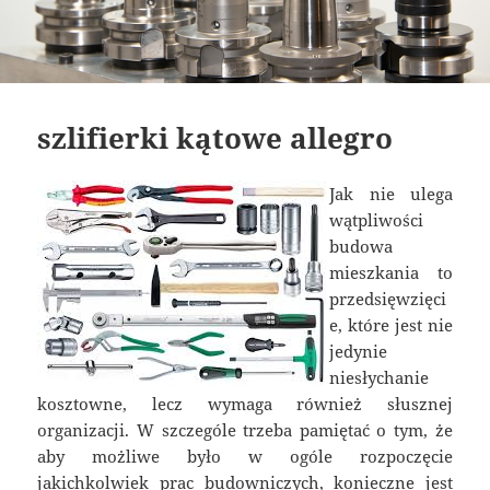
szlifierki kątowe allegro
Jak nie ulega
wątpliwości
budowa
mieszkania to
przedsięwzięci
e, które jest nie
jedynie
niesłychanie
kosztowne, lecz wymaga również słusznej
organizacji. W szczególe trzeba pamiętać o tym, że
aby możliwe było w ogóle rozpoczęcie
jakichkolwiek prac budowniczych, konieczne jest