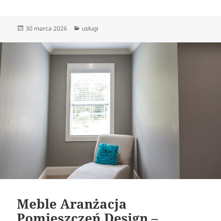
Data
Kategorie
30 marca 2026
usługi
publikacji
Meble Aranżacja
Pomieszczeń Design –