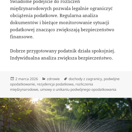
Świadome podejście do rozliczeń
międzynarodowych pozwala legalnie ograniczyć
obciążenia podatkowe. Regularna analiza
dokumentów i bieżące monitorowanie sytuacji
podatkowej znacząco zwiększają bezpieczeństwo
finansowe.
Dobrze przygotowany podatnik działa spokojniej.
Indywidualna analiza zwiększa bezpieczeństwo.
Data
Kategorie
Tagi
2 marca 2026
zdrowie
dochody z zagranicy
,
podwójne
publikacji
opodatkowanie
,
rezydencja podatkowa
,
rozliczenia
międzynarodowe
,
umowy o unikaniu podwójnego opodatkowania