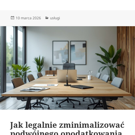
Data
Kategorie
10 marca 2026
usługi
publikacji
Jak legalnie zminimalizować
podwójnego opodatkowania