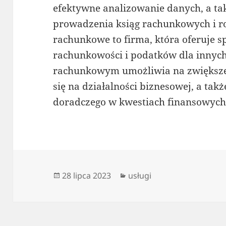
efektywne analizowanie danych, a ta
prowadzenia ksiąg rachunkowych i r
rachunkowe to firma, która oferuje sp
rachunkowości i podatków dla innyc
rachunkowym umożliwia na zwiększen
się na działalności biznesowej, a tak
doradczego w kwestiach finansowych
Data
Kategorie
28 lipca 2023
usługi
publikacji