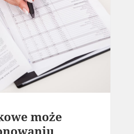
nkowe może
onowaniu