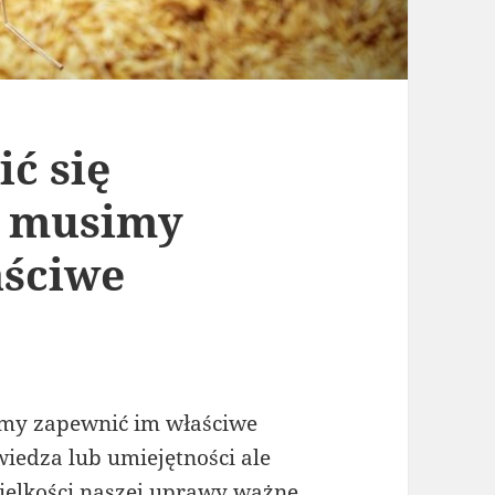
ć się
, musimy
aściwe
imy zapewnić im właściwe
 wiedza lub umiejętności ale
wielkości naszej uprawy ważne