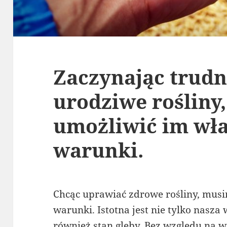
Zaczynając trudni
urodziwe rośliny
umożliwić im wł
warunki.
Chcąc uprawiać zdrowe rośliny, mus
warunki. Istotna jest nie tylko nasza
również stan gleby. Bez względu na 