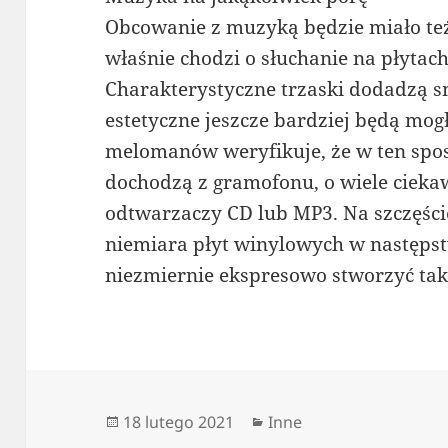
Obcowanie z muzyką będzie miało też 
właśnie chodzi o słuchanie na płytac
Charakterystyczne trzaski dodadzą 
estetyczne jeszcze bardziej będą mog
melomanów weryfikuje, że w ten spos
dochodzą z gramofonu, o wiele ciek
odtwarzaczy CD lub MP3. Na szczęści
niemiara płyt winylowych w następs
niezmiernie ekspresowo stworzyć tak
Data
Kategorie
18 lutego 2021
Inne
publikacji