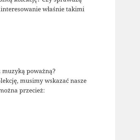
zainteresowanie właśnie takimi
t z muzyką poważną?
olekcję, musimy wskazać nasze
można przecież: