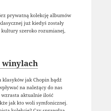
órz prywatną kolekcję albumów
lasycznej już kiedyś zostały
 kultury szeroko rozumianej,
 winylach
ch klasyków jak Chopin bądź
wpływać na należący do nas
wzrasta aktualnie ilość
kże jak kto woli symfonicznej.
bistą kolekcję? Czy sprawdzą