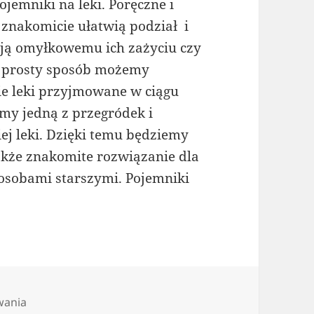
jemniki na leki. Poręczne i
i znakomicie ułatwią podział i
ją omyłkowemu ich zażyciu czy
w prosty sposób możemy
ie leki przyjmowane w ciągu
my jedną z przegródek i
j leki. Dzięki temu będziemy
 także znakomite rozwiązanie dla
osobami starszymi. Pojemniki
wania