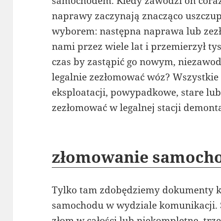
samochodem. Kiedy zawodzi on coraz c
naprawy zaczynają znacząco uszczup
wyborem: następna naprawa lub zezł
nami przez wiele lat i przemierzył t
czas by zastąpić go nowym, niezaw
legalnie zezłomować wóz? Wszystkie
eksploatacji, powypadkowe, stare lu
zezłomować w legalnej stacji demonta
złomowanie samocho
Tylko tam zdobędziemy dokumenty k
samochodu w wydziale komunikacji.
złom w całości lub niekompletne, trz