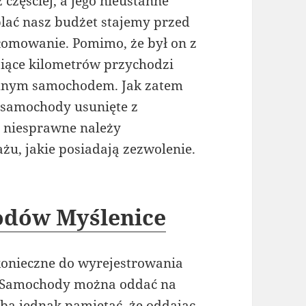
zęściej, a jego nieustanne
lać nasz budżet stajemy przed
omowanie. Pomimo, że był on z
ysiące kilometrów przychodzi
odnym samochodem. Jak zatem
 samochody usunięte z
b niesprawne należy
żu, jakie posiadają zezwolenie.
dów Myślenice
onieczne do wyrejestrowania
 Samochody można oddać na
eba jednak pamiętać, że oddając