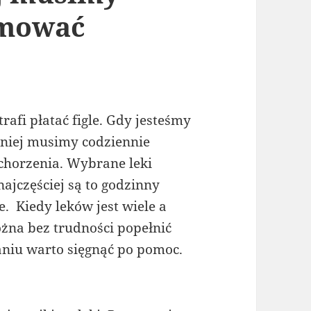
jmować
afi płatać figle. Gdy jesteśmy
iej musimy codziennie
chorzenia. Wybrane leki
ajczęściej są to godzinny
. Kiedy leków jest wiele a
żna bez trudności popełnić
niu warto sięgnąć po pomoc.