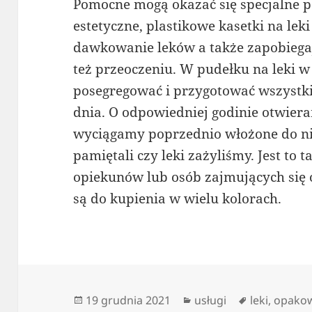
Pomocne mogą okazać się specjalne po
estetyczne, plastikowe kasetki na lek
dawkowanie leków a także zapobiega
też przeoczeniu. W pudełku na leki 
posegregować i przygotować wszystk
dnia. O odpowiedniej godinie otwiera
wyciągamy poprzednio włożone do nie
pamiętali czy leki zażyliśmy. Jest to
opiekunów lub osób zajmujących się 
są do kupienia w wielu kolorach.
Data
Kategorie
Tagi
19 grudnia 2021
usługi
leki
,
opako