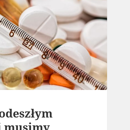
podeszłym
j musimy