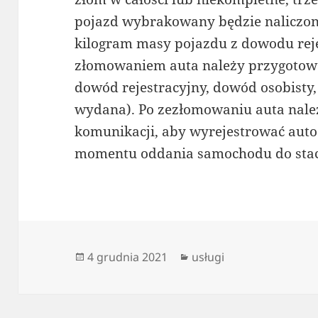
pojazd wybrakowany będzie naliczon
kilogram masy pojazdu z dowodu reje
złomowaniem auta należy przygotow
dowód rejestracyjny, dowód osobisty, 
wydana). Po zezłomowaniu auta należ
komunikacji, aby wyrejestrować auto
momentu oddania samochodu do stac
Data
Kategorie
4 grudnia 2021
usługi
publikacji