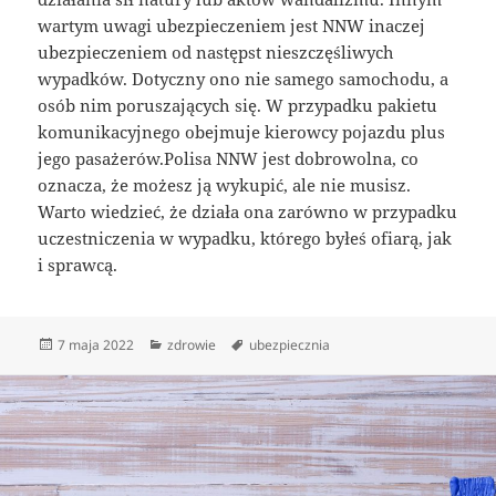
wartym uwagi ubezpieczeniem jest NNW inaczej
ubezpieczeniem od następst nieszczęśliwych
wypadków. Dotyczny ono nie samego samochodu, a
osób nim poruszających się. W przypadku pakietu
komunikacyjnego obejmuje kierowcy pojazdu plus
jego pasażerów.Polisa NNW jest dobrowolna, co
oznacza, że możesz ją wykupić, ale nie musisz.
Warto wiedzieć, że działa ona zarówno w przypadku
uczestniczenia w wypadku, którego byłeś ofiarą, jak
i sprawcą.
Data
Kategorie
Tagi
7 maja 2022
zdrowie
ubezpiecznia
publikacji