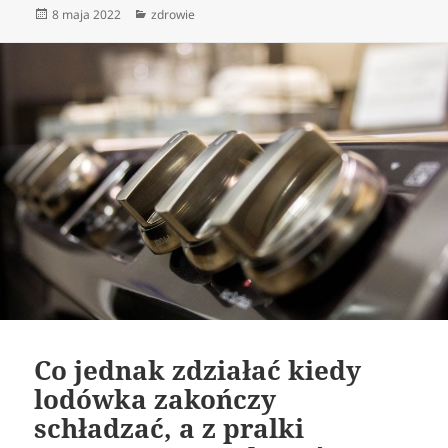
Data
Kategorie
8 maja 2022
zdrowie
publikacji
Co jednak zdziałać kiedy
lodówka zakończy
schładzać, a z pralki