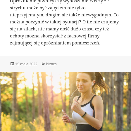
Opróżnianie piwnicy czy wynoszenie rzeczy ze
strychu może być zajęciem nie tylko
nieprzyjemnym, długim ale także niewygodnym. Co
można poczynić w takiej sytuacji? O ile nie czujemy
się na siłach, nie mamy dość dużo czasu czy też
ochoty można skorzystać z fachowej firmy
zajmującej się opróżnianiem pomieszczeń.
Data
Kategorie
15 maja 2022
biznes
publikacji