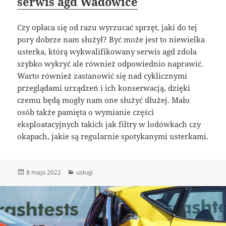
serwis agd Wadowice
Czy opłaca się od razu wyrzucać sprzęt, jaki do tej
pory dobrze nam służył? Być może jest to niewielka
usterka, którą wykwalifikowany serwis agd zdoła
szybko wykryć ale również odpowiednio naprawić.
Warto również zastanowić się nad cyklicznymi
przeglądami urządzeń i ich konserwacją, dzięki
czemu będą mogły nam one służyć dłużej. Mało
osób także pamięta o wymianie części
eksploatacyjnych takich jak filtry w lodówkach czy
okapach, jakie są regularnie spotykanymi usterkami.
Data
Kategorie
8 maja 2022
usługi
publikacji