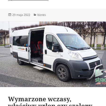
Data
Kategorie
29 maja 2022
biznes
publikacji
Wymarzone wczasy,
właściwy urlop czy szalony