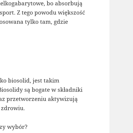
ielkogabarytowe, bo absorbują
nsport. Z tego powodu większość
osowana tylko tam, gdzie
o biosolid, jest takim
osolidy są bogate w składniki
az przetworzeniu aktywizują
 zdrowiu.
szy wybór?