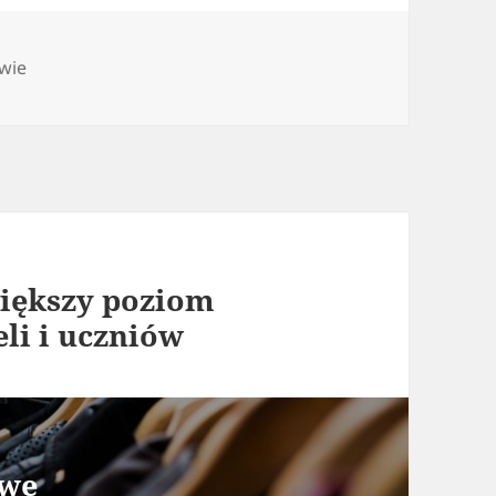
gorie
wie
większy poziom
li i uczniów
owe