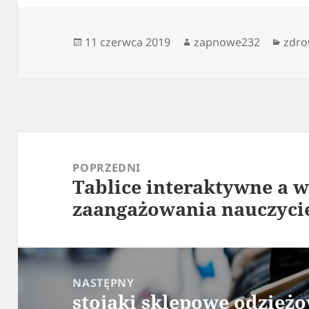
Data
Autor
Kate
11 czerwca 2019
zapnowe232
zdro
publikacji
Nawigacja
wpisu
POPRZEDNI
Tablice interaktywne a 
Poprzedni
zaangażowania nauczycie
wpis:
NASTĘPNY
stojaki sklepowe odzież
Następny